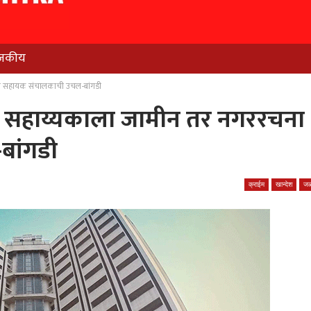
जकीय
ा सहायक संचालकाची उचल-बांगडी
 सहाय्यकाला जामीन तर नगररचना
ांगडी
क्राईम
खान्देश
जळ