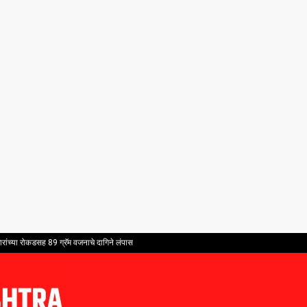
ांच्या रोकडसह 89 ग्रॅम वजनाचे दागिने लंपास