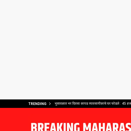
भुसावळात भर दिवसा कापड व्यावसायीकाचे घर फोडले : 45 हजार
TRENDING