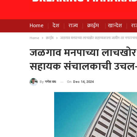
Home
देश
राज्य
क्राईम
खान्देश
रा
Home
क्राईम
जळगाव मनपाच्या लाचखोर सहाय्यकाला जामीन तर नगररचन
जळगाव मनपाच्या लाचखोर
सहायक संचालकाची उचल-ब
On
Dec 14, 2024
By
गणेश वाघ