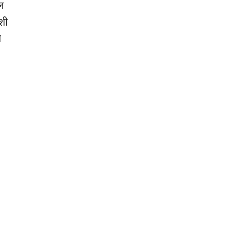
ील
शी
ी