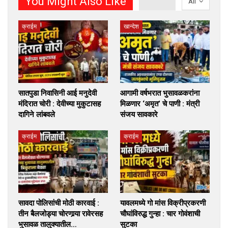
You Might Also Like
All
क्राईम
खान्देश
सातपुडा निवासिनी आई मनुदेवी
आगामी वर्षभरात भुसावळकरांना
मंदिरात चोरी : देवीच्या मुकुटासह
मिळणार ‘अमृत’ चे पाणी : मंत्री
दागिने लांबवले
संजय सावकारे
क्राईम
क्राईम
सावदा पोलिसांची मोठी कारवाई :
यावलमध्ये गो मांस विक्रीप्रकरणी
तीन बैलजोड्या चोरणार्‍या रावेरसह
चौघांविरुद्ध गुन्हा : चार गोवंशाची
भुसावळ तालुक्यातील…
सुटका