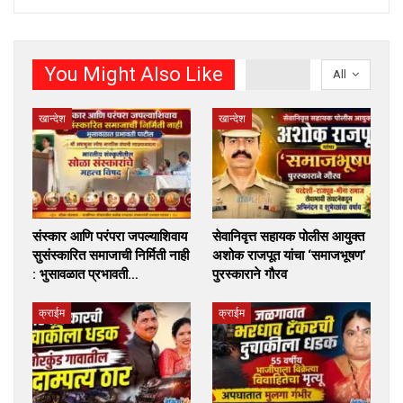
You Might Also Like
All
खान्देश
खान्देश
संस्कार आणि परंपरा जपल्याशिवाय
सेवानिवृत्त सहायक पोलीस आयुक्त
सुसंस्कारित समाजाची निर्मिती नाही
अशोक राजपूत यांचा ‘समाजभूषण’
: भुसावळात प्रभावती…
पुरस्काराने गौरव
क्राईम
क्राईम