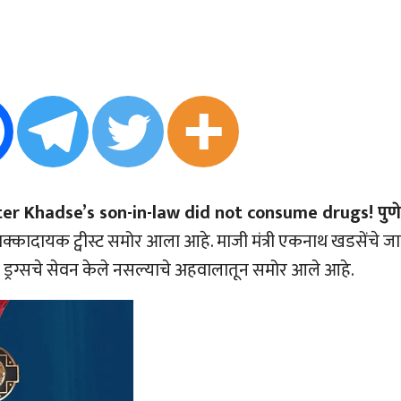
er Khadse’s son-in-law did not consume drugs! पुणे
ात धक्कादायक ट्वीस्ट समोर आला आहे. माजी मंत्री एकनाथ खडसेंचे ज
टीत ड्रग्सचे सेवन केले नसल्याचे अहवालातून समोर आले आहे.