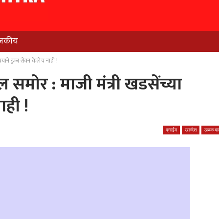
जकीय
ाने ड्रग्ज सेवन केलेच नाही !
मोर : माजी मंत्री खडसेंच्या
ाही !
क्राईम
खान्देश
ठळक बात