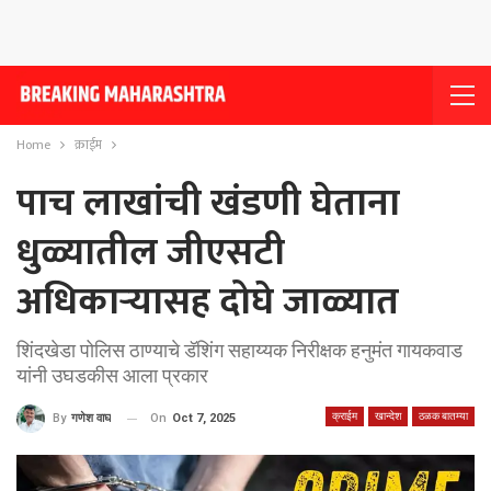
Home
क्राईम
पाच लाखांची खंडणी घेताना
धुळ्यातील जीएसटी
अधिकार्‍यासह दोघे जाळ्यात
शिंदखेडा पोलिस ठाण्याचे डॅशिंग सहाय्यक निरीक्षक हनुमंत गायकवाड
यांनी उघडकीस आला प्रकार
क्राईम
खान्देश
ठळक बातम्या
On
Oct 7, 2025
By
गणेश वाघ