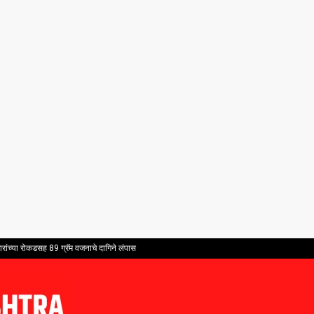
ांच्या रोकडसह 89 ग्रॅम वजनाचे दागिने लंपास