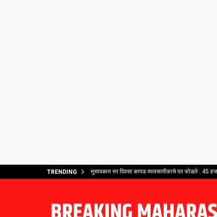
भुसावळात भर दिवसा कापड व्यावसायीकाचे घर फोडले : 45 हजार
TRENDING