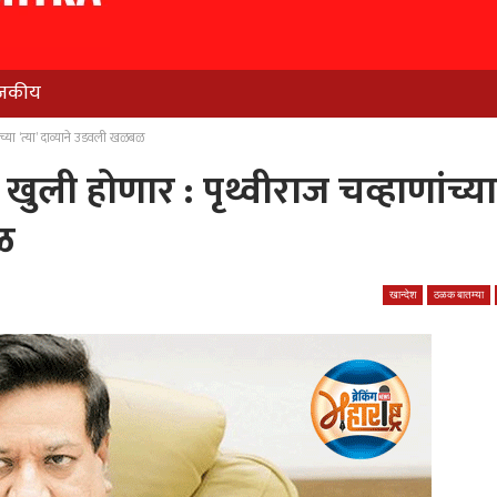
जकीय
च्या ‘त्या’ दाव्याने उडवली खळबळ
खुली होणार : पृथ्वीराज चव्हाणांच्या
ळ
खान्देश
ठळक बातम्या