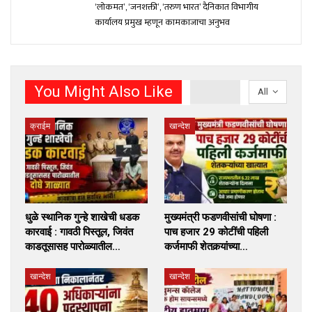
‘लोकमत’, ‘जनशक्ती’, ‘तरुण भारत’ दैनिकात विभागीय
कार्यालय प्रमुख म्हणून कामकाजाचा अनुभव
You Might Also Like
All
क्राईम
खान्देश
धुळे स्थानिक गुन्हे शाखेची धडक
मुख्यमंत्री फडणवीसांची घोषणा :
कारवाई : गावठी पिस्तूल, जिवंत
पाच हजार 29 कोटींची पहिली
काडतूसासह पारोळ्यातील…
कर्जमाफी शेतकर्‍यांच्या…
खान्देश
खान्देश