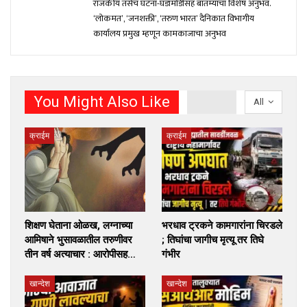
राजकीय तसेच घटना-घडामोंडीसह बातम्यांचा विशेष अनुभव.
‘लोकमत’, ‘जनशक्ती’, ‘तरुण भारत’ दैनिकात विभागीय
कार्यालय प्रमुख म्हणून कामकाजाचा अनुभव
You Might Also Like
All
क्राईम
क्राईम
शिक्षण घेताना ओळख, लग्नाच्या
भरधाव ट्रकने कामगारांना चिरडले
आमिषाने भुसावळातील तरुणीवर
; तिघांचा जागीच मृत्यू तर तिघे
तीन वर्ष अत्याचार : आरोपीसह…
गंभीर
खान्देश
खान्देश