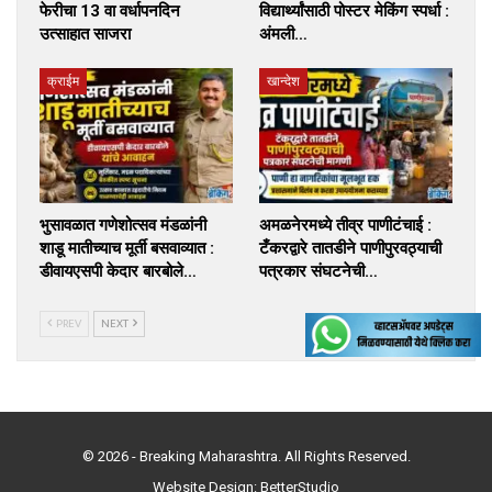
फेरीचा 13 वा वर्धापनदिन
विद्यार्थ्यांसाठी पोस्टर मेकिंग स्पर्धा :
उत्साहात साजरा
अंमली…
क्राईम
खान्देश
भुसावळात गणेशोत्सव मंडळांनी
अमळनेरमध्ये तीव्र पाणीटंचाई :
शाडू मातीच्याच मूर्ती बसवाव्यात :
टँकरद्वारे तातडीने पाणीपुरवठ्याची
डीवायएसपी केदार बारबोले…
पत्रकार संघटनेची…
PREV
NEXT
© 2026 - Breaking Maharashtra. All Rights Reserved.
Website Design:
BetterStudio