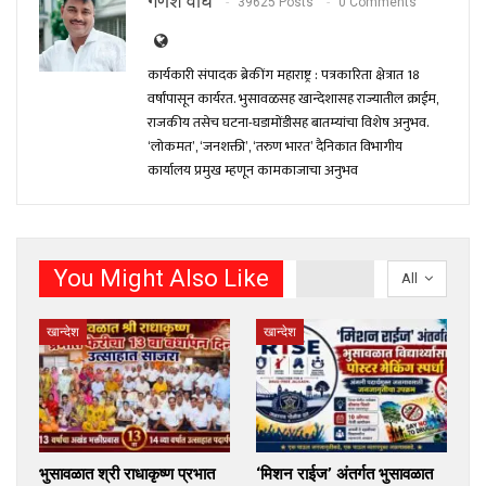
गणेश वाघ
39625 Posts
0 Comments
कार्यकारी संपादक ब्रेकींग महाराष्ट्र : पत्रकारिता क्षेत्रात 18
वर्षांपासून कार्यरत. भुसावळसह खान्देशासह राज्यातील क्राईम,
राजकीय तसेच घटना-घडामोंडीसह बातम्यांचा विशेष अनुभव.
‘लोकमत’, ‘जनशक्ती’, ‘तरुण भारत’ दैनिकात विभागीय
कार्यालय प्रमुख म्हणून कामकाजाचा अनुभव
You Might Also Like
All
खान्देश
खान्देश
भुसावळात श्री राधाकृष्ण प्रभात
‘मिशन राईज’ अंतर्गत भुसावळात