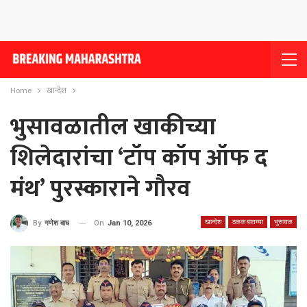
Home
खान्देश
भुसावळातील खाकीच्या
शिलेदारांचा ‘टॉप कॉप ऑफ द
मंथ’ पुरस्काराने गौरव
खान्देश
ठळक बातम्या
भुसावळ
On
Jan 10, 2026
By
गणेश वाघ