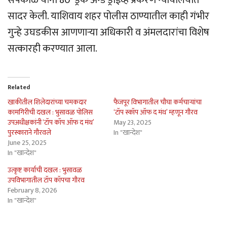
सादर केली. याशिवाय शहर पोलीस ठाण्यातील काही गंभीर
गुन्हे उघडकीस आणणार्‍या अधिकारी व अंमलदारांचा विशेष
सत्कारही करण्यात आला.
Related
खाकीतील शिलेदारांच्या चमकदार
फैजपूर विभागातील चौघा कर्मचार्‍यांचा
कामगिरीची दखल : भुसावळ पोलिस
‘टॉप स्कॉप ऑफ द मंथ’ म्हणून गौरव
उपअधीक्षकांनी ‘टॉप कॉप ऑफ द मंथ’
May 23, 2025
पुरस्काराने गौरवले
In "खान्देश"
June 25, 2025
In "खान्देश"
उत्कृष्ट कार्याची दखल : भुसावळ
उपविभागातील टॉप कॉपचा गौरव
February 8, 2026
In "खान्देश"