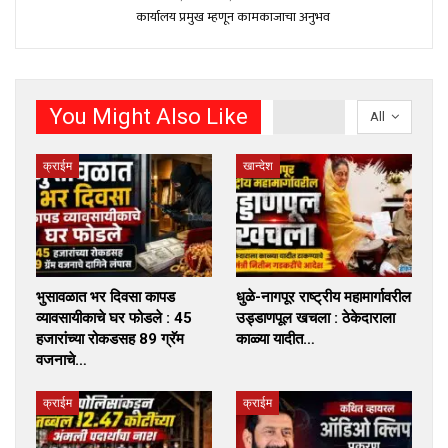
कार्यालय प्रमुख म्हणून कामकाजाचा अनुभव
You Might Also Like
All
क्राईम
खान्देश
भुसावळात भर दिवसा कापड
धुळे-नागपूर राष्ट्रीय महामार्गावरील
व्यावसायीकाचे घर फोडले : 45
उड्डाणपूल खचला : ठेकेदाराला
हजारांच्या रोकडसह 89 ग्रॅम
काळ्या यादीत…
वजनाचे…
क्राईम
क्राईम