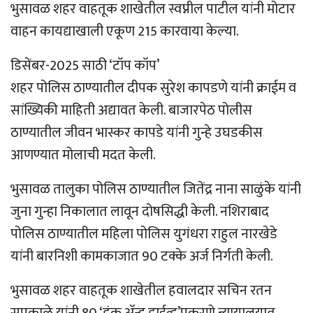
भुसावळ शहर वाहतूक शाखेतील स्वप्नील पाटील यांनी मोटार
वाहन कायद्याखाली एकूण 215 कारवाया केल्या.
डिसेंबर-2025 साठी ‘टॉप कॉप’
शहर पोलिस ठाण्यातील दीपक सुरेश कापडणे यांनी क्राईम व
सांख्यिकी माहिती अद्यावत केली. बाजारपेठ पोलीस
ठाण्यातील जीवन भास्कर कापडे यांनी गुन्हे उघडकीस
आणण्यात मोलाची मदत केली.
भुसावळ तालुका पोलिस ठाण्यातील जितेंद्र नाना साळुंके यांनी
जुना गुन्हा निकालात लावून दोषसिद्धी केली. नशिराबाद
पोलिस ठाण्यातील महिला पोलिस युगंधरा राहुल नारखेडे
यांनी बारनिशी कामकाजात 90 टक्के अर्ज निर्गती केली.
भुसावळ शहर वाहतूक शाखेतील हवालदार सचिन रतन
सपकाळे यांनी 80 ‘ड्रंक अ‍ॅन्ड ड्राईव्ह’प्रकरणे न्यायालयात