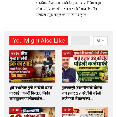
राजकीय तसेच घटना-घडामोंडीसह बातम्यांचा विशेष अनुभव.
‘लोकमत’, ‘जनशक्ती’, ‘तरुण भारत’ दैनिकात विभागीय
कार्यालय प्रमुख म्हणून कामकाजाचा अनुभव
You Might Also Like
All
क्राईम
खान्देश
धुळे स्थानिक गुन्हे शाखेची धडक
मुख्यमंत्री फडणवीसांची घोषणा :
कारवाई : गावठी पिस्तूल, जिवंत
पाच हजार 29 कोटींची पहिली
काडतूसासह पारोळ्यातील…
कर्जमाफी शेतकर्‍यांच्या…
खान्देश
खान्देश