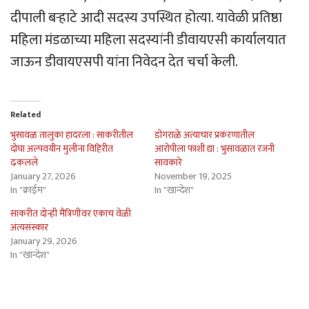
दीपाली बर्‍हाटे आदी सदस्य उपस्थित होत्या. यावेळी प्रतिष्ठा
महिला मंडळाच्या महिला सदस्यांनी डीवायएसी कार्यालयात
जाऊन डीवायएसपी यांना निवेदन देत चर्चा केली.
Related
भुसावळ तालुका हादरला : साकरीतील
डोंगराळे अत्याचार प्रकरणातील
दोघा अल्पवयीन मुलींना विहिरीत
आरोपीला फाशी द्या : भुसावळात रजनी
ढकलले
सावकारे
January 27, 2026
November 19, 2025
In "क्राईम"
In "खान्देश"
साकरीत दोन्ही मैत्रिणींवर एकाच वेळी
अंत्यसंस्कार
January 29, 2026
In "खान्देश"