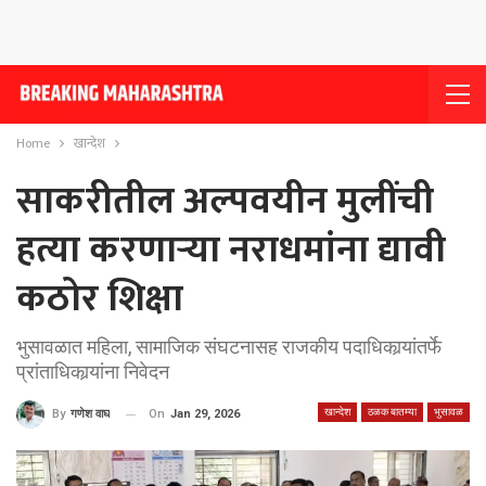
Home
खान्देश
साकरीतील अल्पवयीन मुलींची
हत्या करणार्‍या नराधमांना द्यावी
कठोर शिक्षा
भुसावळात महिला, सामाजिक संघटनासह राजकीय पदाधिकार्‍यांतर्फे
प्रांताधिकार्‍यांना निवेदन
खान्देश
ठळक बातम्या
भुसावळ
On
Jan 29, 2026
By
गणेश वाघ