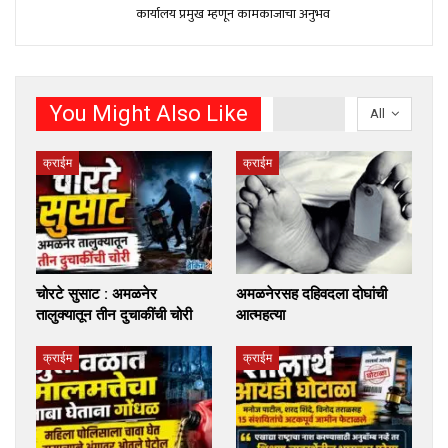
कार्यालय प्रमुख म्हणून कामकाजाचा अनुभव
You Might Also Like
All
क्राईम
क्राईम
चोरटे सुसाट : अमळनेर
अमळनेरसह दहिवदला दोघांची
तालुक्यातून तीन दुचाकींची चोरी
आत्महत्या
क्राईम
क्राईम