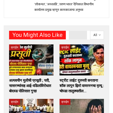
‘लोकमत’, ‘जनशक्ती’, ‘तरुण भारत’ दैनिकात विभागीय
कार्यालय प्रमुख म्हणून कामकाजाचा अनुभव
You Might Also Like
All
क्राईम
क्राईम
अल्पवयीन मुलीची प्रसूती ; पती,
स्ट्रीट लाईट दुरुस्ती करताना
सासरच्यांसह आई-वडिलांविरोधात
शॉक लागून झिरो वायरमनचा मृत्यू :
बोदवड पोलिसात गुन्हा
चोपडा तालुक्यातील…
क्राईम
क्राईम