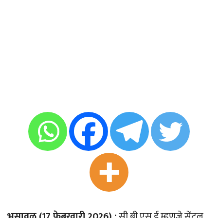
भुसावळ (17 फेबु्रवारी 2026) :
सी.बी.एस.ई.म्हणजे सेंट्रल