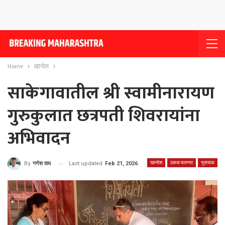
Home
खान्देश
साकेगावातील श्री स्वामीनारायण
गुरुकुलात छत्रपती शिवरायांना
अभिवादन
खान्देश
ठळक बातम्या
भुसावळ
Last updated
Feb 21, 2026
By
गणेश वाघ