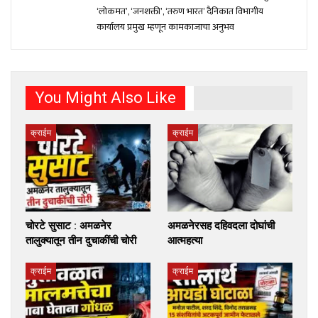
‘लोकमत’, ‘जनशक्ती’, ‘तरुण भारत’ दैनिकात विभागीय
कार्यालय प्रमुख म्हणून कामकाजाचा अनुभव
You Might Also Like
क्राईम
क्राईम
चोरटे सुसाट : अमळनेर
अमळनेरसह दहिवदला दोघांची
तालुक्यातून तीन दुचाकींची चोरी
आत्महत्या
क्राईम
क्राईम