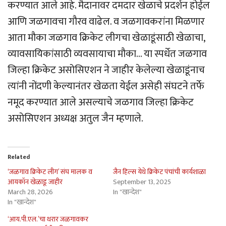
करण्यात आले आहे. मैदानावर दमदार खेळाचे प्रदर्शन होईल
आणि जळगावचा गौरव वाढेल. व जळगावकरांना मिळणार
आता मौका जळगाव क्रिकेट लीगचा खेळाडूंसाठी खेळाचा,
व्यावसायिकांसाठी व्यवसायाचा मौका… या स्पर्धेत जळगाव
जिल्हा क्रिकेट असोसिएशन ने जाहीर केलेल्या खेळाडूंनाच
त्यांनी नोंदणी केल्यानंतर खेळता येईल असेही संघटने तर्फे
नमूद करण्यात आले असल्याचे जळगाव जिल्हा क्रिकेट
असोसिएशन अध्यक्ष अतुल जैन म्हणाले.
Related
‘जळगाव क्रिकेट लीग’ संघ मालक व
जैन हिल्स येथे क्रिकेट पंचांची कार्यशाळा
आयकॉन खेळाडू जाहीर
September 13, 2025
March 28, 2026
In "खान्देश"
In "खान्देश"
‘आय.पी.एल.’चा थरार जळगावकर