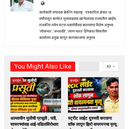
कार्यकारी संपादक ब्रेकींग महाराष्ट्र : पत्रकारिता क्षेत्रात 18
वर्षांपासून कार्यरत. भुसावळसह खान्देशासह राज्यातील क्राईम,
राजकीय तसेच घटना-घडामोंडीसह बातम्यांचा विशेष अनुभव.
‘लोकमत’, ‘जनशक्ती’, ‘तरुण भारत’ दैनिकात विभागीय
कार्यालय प्रमुख म्हणून कामकाजाचा अनुभव
You Might Also Like
All
क्राईम
क्राईम
अल्पवयीन मुलीची प्रसूती ; पती,
स्ट्रीट लाईट दुरुस्ती करताना
सासरच्यांसह आई-वडिलांविरोधात
शॉक लागून झिरो वायरमनचा मृत्यू :