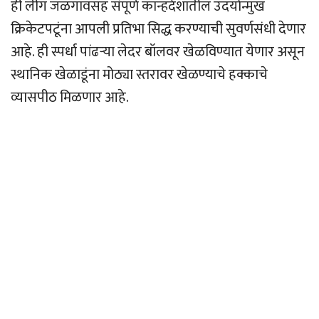
ही लीग जळगावसह संपूर्ण कान्हदेशातील उदयोन्मुख
क्रिकेटपटूंना आपली प्रतिभा सिद्ध करण्याची सुवर्णसंधी देणार
आहे. ही स्पर्धा पांढर्‍या लेदर बॉलवर खेळविण्यात येणार असून
स्थानिक खेळाडूंना मोठ्या स्तरावर खेळण्याचे हक्काचे
व्यासपीठ मिळणार आहे.