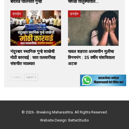
बोदवड पोलिसात गुन्हा
चोपडा तालुक्यातील…
क्राईम
क्राईम
नंदुरबार स्थानिक गुन्हे शाखेची
यावल शहरात अल्पवयीन मुलीचा
मोठी कारवाई : सात तलवारींसह
विनयभंग : 35 वर्षीय संशयिताला
संशयीत जाळ्यात
अटक
PREV
NEXT
© 2026 - Breaking Maharashtra. All Rights Reserved.
Website Design:
BetterStudio