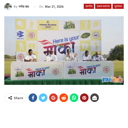
खान्देश
ठळक बातम्या
भुसावळ
On
Mar 21, 2026
By
गणेश वाघ
Share