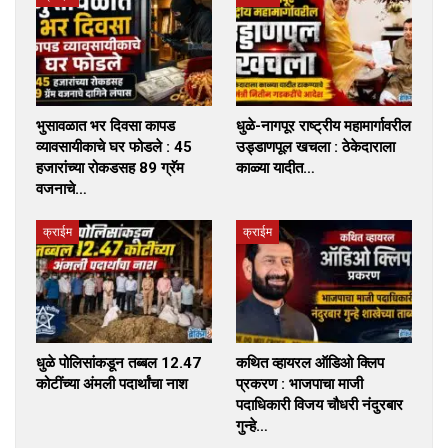
भुसावळात भर दिवसा कापड
धुळे-नागपूर राष्ट्रीय महामार्गावरील
व्यावसायीकाचे घर फोडले : 45
उड्डाणपूल खचला : ठेकेदाराला
हजारांच्या रोकडसह 89 ग्रॅम
काळ्या यादीत…
वजनाचे…
क्राईम
क्राईम
धुळे पोलिसांकडून तब्बल 12.47
कथित व्हायरल ऑडिओ क्लिप
कोटींच्या अंमली पदार्थांचा नाश
प्रकरण : भाजपाचा माजी
पदाधिकारी विजय चौधरी नंदुरबार
गुन्हे…