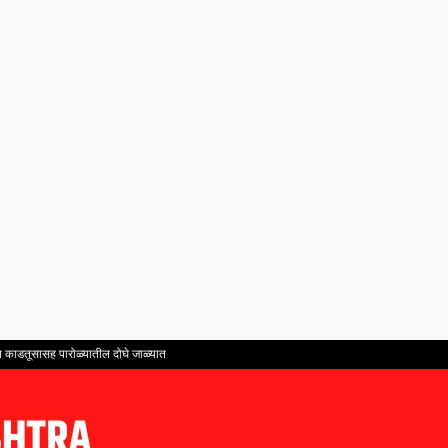
ंत काडतूसासह पारोळ्यातील दोघे जाळ्यात