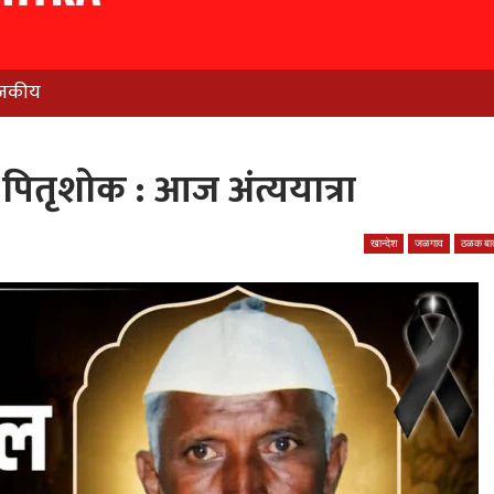
जकीय
पितृशोक : आज अंत्ययात्रा
खान्देश
जळगाव
ठळक बात