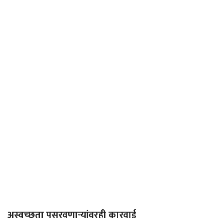
अस्वच्छता पसरवणार्‍यांवरही कारवाई