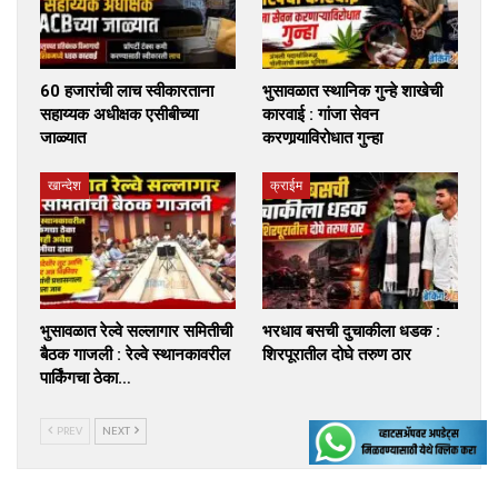
60 हजारांची लाच स्वीकारताना
भुसावळात स्थानिक गुन्हे शाखेची
सहाय्यक अधीक्षक एसीबीच्या
कारवाई : गांजा सेवन
जाळ्यात
करणार्‍याविरोधात गुन्हा
खान्देश
क्राईम
भुसावळात रेल्वे सल्लागार समितीची
भरधाव बसची दुचाकीला धडक :
बैठक गाजली : रेल्वे स्थानकावरील
शिरपूरातील दोघे तरुण ठार
पार्किंगचा ठेका…
PREV
NEXT