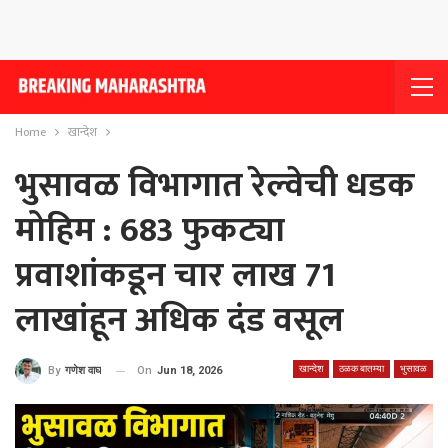
Home
खान्देश
भुसावळ विभागात रेल्वेची धडक
मोहिम : 683 फुकट्या
प्रवाशांकडून चार लाख 71
लाखांहून अधिक दंड वसूल
खान्देश
ठळक बातम्या
भुसावळ
On
Jun 18, 2026
By
गणेश वाघ