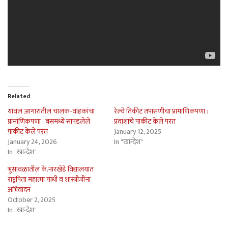
Related
यावल आगारातील चालक-वाहकांचा
रेल्वे तिकीट तपासणीचा प्रामाणिकपणा :
प्रामाणिकपणा : बसमध्ये सापडलेले
प्रवाशाचे पाकीट केले परत
पाकीट केले परत
January 12, 2025
January 24, 2026
In "खान्देश"
In "खान्देश"
भुसावळातील के.नारखेडे विद्यालयात
राष्ट्रपिता महात्मा गांधी व शास्त्रीजींना
अभिवादन
October 2, 2025
In "खान्देश"