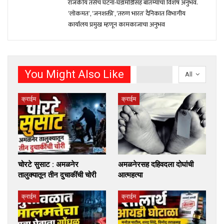
राजकीय तसेच घटना-घडामोंडीसह बातम्यांचा विशेष अनुभव.
‘लोकमत’, ‘जनशक्ती’, ‘तरुण भारत’ दैनिकात विभागीय
कार्यालय प्रमुख म्हणून कामकाजाचा अनुभव
You Might Also Like
All
क्राईम
क्राईम
चोरटे सुसाट : अमळनेर
अमळनेरसह दहिवदला दोघांची
तालुक्यातून तीन दुचाकींची चोरी
आत्महत्या
क्राईम
क्राईम