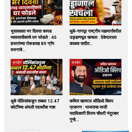
भुसावळात भर दिवसा कापड
धुळे-नागपूर राष्ट्रीय महामार्गावरील
व्यावसायीकाचे घर फोडले : 45
उड्डाणपूल खचला : ठेकेदाराला
हजारांच्या रोकडसह 89 ग्रॅम
काळ्या यादीत…
वजनाचे…
क्राईम
क्राईम
धुळे पोलिसांकडून तब्बल 12.47
कथित व्हायरल ऑडिओ क्लिप
कोटींच्या अंमली पदार्थांचा नाश
प्रकरण : भाजपाचा माजी
पदाधिकारी विजय चौधरी नंदुरबार
गुन्हे…