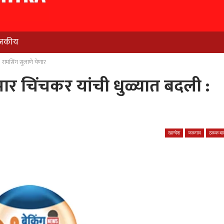
जकीय
: रामसिंग सुलाणे येणार
ुमार चिंचकर यांची धुळ्यात बदली :
खान्देश
जळगाव
ठळक बात