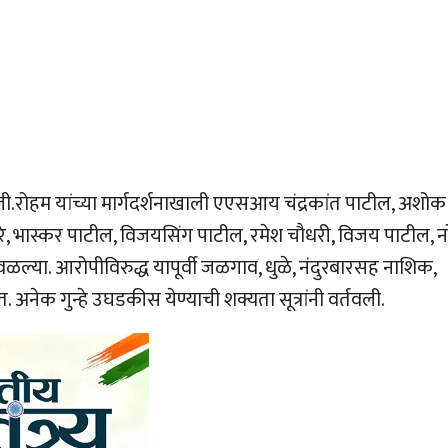
जी.रोहम यांच्या मार्गदर्शनाखाली एएसआय चंद्रकांत पाटील, अशोक
 भास्कर पाटील, विजयसिंग पाटील, रमेश चौधरी, विजय पाटील, नरें
ळल्या. आरोपीविरुद्ध यापूर्वी जळगाव, धुळे, नंदुरबारसह नाशिक,
 अनेक गुन्हे उघडकीस येण्याची शक्यता सूत्रांनी वर्तवली.