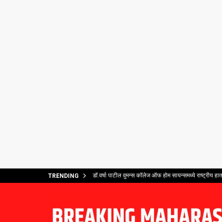
डॉ.वर्षा पाटील वुमन्स कॉलेज ऑफ होम सायन्समध्ये राष्ट्रीय ह
TRENDING