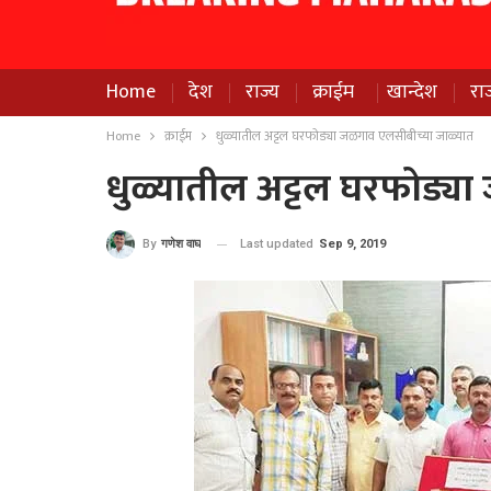
Home
देश
राज्य
क्राईम
खान्देश
रा
Home
क्राईम
धुळ्यातील अट्टल घरफोड्या जळगाव एलसीबीच्या जाळ्यात
धुळ्यातील अट्टल घरफोड्य
Last updated
Sep 9, 2019
By
गणेश वाघ