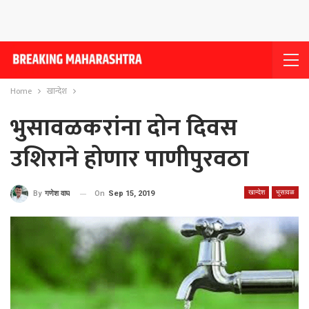
Home
खान्देश
भुसावळकरांना दोन दिवस
उशिराने होणार पाणीपुरवठा
खान्देश
भुसावळ
On
Sep 15, 2019
By
गणेश वाघ