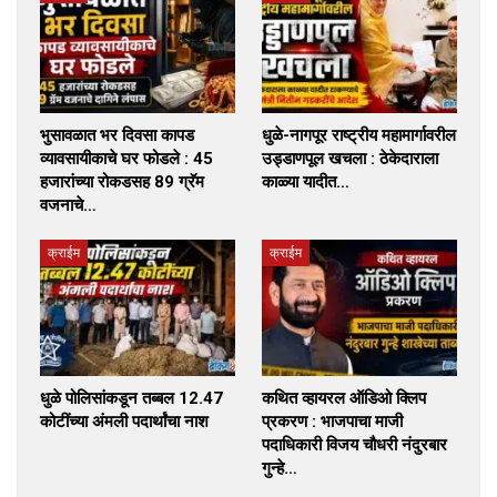
भुसावळात भर दिवसा कापड
धुळे-नागपूर राष्ट्रीय महामार्गावरील
व्यावसायीकाचे घर फोडले : 45
उड्डाणपूल खचला : ठेकेदाराला
हजारांच्या रोकडसह 89 ग्रॅम
काळ्या यादीत…
वजनाचे…
क्राईम
क्राईम
धुळे पोलिसांकडून तब्बल 12.47
कथित व्हायरल ऑडिओ क्लिप
कोटींच्या अंमली पदार्थांचा नाश
प्रकरण : भाजपाचा माजी
पदाधिकारी विजय चौधरी नंदुरबार
गुन्हे…