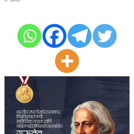
In "खान्देश"