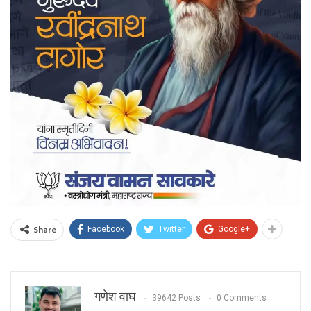
Share
Facebook
Twitter
Google+
गणेश वाघ
39642 Posts
0 Comments