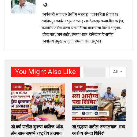
कार्यकारी संपादक ब्रेकींग महाराष्ट्र : पत्रकारिता क्षेत्रात 18
वर्षांपासून कार्यरत. भुसावळसह खान्देशासह राज्यातील क्राईम,
राजकीय तसेच घटना-घडामोंडीसह बातम्यांचा विशेष अनुभव.
‘लोकमत’, ‘जनशक्ती’, ‘तरुण भारत’ दैनिकात विभागीय
कार्यालय प्रमुख म्हणून कामकाजाचा अनुभव
You Might Also Like
All
खान्देश
खान्देश
डॉ.वर्षा पाटील वुमन्स कॉलेज ऑफ
डॉ.उल्हास पाटील रुग्णालयात ‘भव्य
होम सायन्समध्ये राष्ट्रीय हातमाग
आरोग्य संपदा शिबिर’