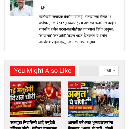
कार्यकारी संपादक ब्रेकींग महाराष्ट्र : पत्रकारिता क्षेत्रात 18
वर्षांपासून कार्यरत. भुसावळसह खान्देशासह राज्यातील क्राईम,
राजकीय तसेच घटना-घडामोंडीसह बातम्यांचा विशेष अनुभव.
‘लोकमत’, ‘जनशक्ती’, ‘तरुण भारत’ दैनिकात विभागीय
कार्यालय प्रमुख म्हणून कामकाजाचा अनुभव
You Might Also Like
All
क्राईम
खान्देश
सातपुडा निवासिनी आई मनुदेवी
आगामी वर्षभरात भुसावळकरांना
मंदिरात चोरी : देवीच्या मुकुटासह
मिळणार ‘अमृत’ चे पाणी : मंत्री