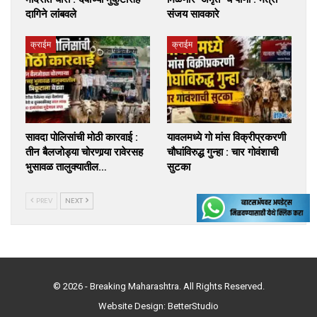
दागिने लांबवले
संजय सावकारे
क्राईम
क्राईम
सावदा पोलिसांची मोठी कारवाई :
यावलमध्ये गो मांस विक्रीप्रकरणी
तीन बैलजोड्या चोरणार्‍या रावेरसह
चौघांविरुद्ध गुन्हा : चार गोवंशाची
भुसावळ तालुक्यातील…
सुटका
PREV
NEXT
© 2026 - Breaking Maharashtra. All Rights Reserved.
Website Design:
BetterStudio