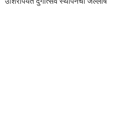
उशिरापर्यंत दुर्गोत्सव स्थापनेचा जल्लोष