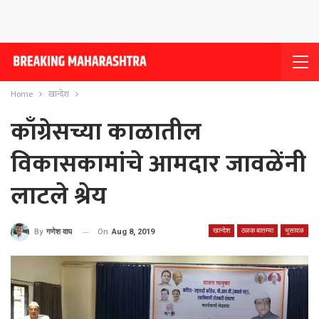
Home
खान्देश
काँग्रेसच्या काळातील
विकासकामांचे आमदार जावळेंनी
लाटले श्रेय
खान्देश
ठळक बातम्या
भुसावळ
On
Aug 8, 2019
By
गणेश वाघ