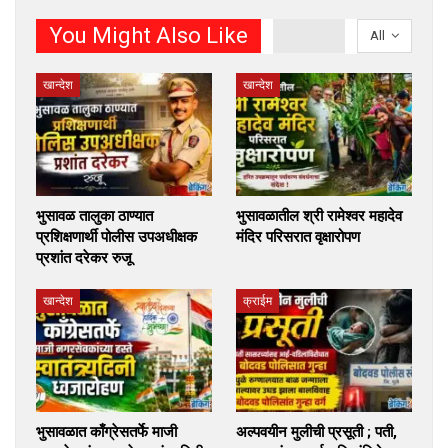
You Might Also Like
All
खान्देश
खान्देश
भुसावळ तालुका ठाण्यात
भुसावळातील श्री रामेश्वर महादेव
प्रशिक्षणार्थी पोलीस उपअधीक्षक
मंदिर परिसरात वृक्षारोपण
प्रशांत दरेकर रुजू
खान्देश
क्राईम
भुसावळात काँग्रेसतर्फे माजी
अल्पवयीन मुलीची प्रसूती ; पती,