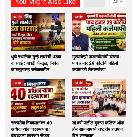
You Might Also Like
All
क्राईम
खान्देश
धुळे स्थानिक गुन्हे शाखेची धडक
मुख्यमंत्री फडणवीसांची घोषणा :
कारवाई : गावठी पिस्तूल, जिवंत
पाच हजार 29 कोटींची पहिली
काडतूसासह पारोळ्यातील…
कर्जमाफी शेतकर्‍यांच्या…
खान्देश
खान्देश
राज्यसेवा निकालानंतर 40
डॉ.वर्षा पाटील वुमन्स कॉलेज ऑफ
अधिकाऱ्यांना पदस्थापना :
होम सायन्समध्ये राष्ट्रीय हातमाग
बोदवडला तबस्सुम सैय्यद,
दिन उत्साहात