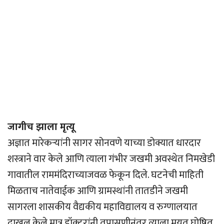
जागीच झाला मृत्यू
अज्ञात मारेकर्‍यांनी सागर सोनवणे याच्या डोक्यात धारदार
शस्त्राने वार केले आणि त्याला गंभीर जखमी अवस्थेत निमखेडी
गावातील राममंदिराच्याजवळ फेकून दिले. घटनेची माहिती
मिळताच नातेवाईक आणि ग्रामस्थांनी तातडीने जखमी
सागरला शासकीय वैद्यकीय महाविद्यालय व रुग्णालयात
दाखल केले मात्र डॉक्टरांनी तपासणीनंतर त्याला मयत घोषित