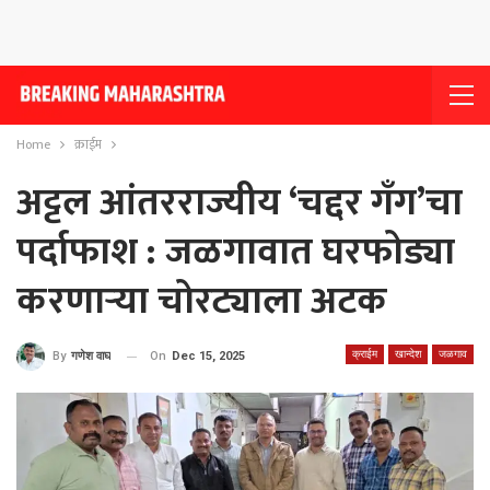
Home
क्राईम
अट्टल आंतरराज्यीय ‘चद्दर गँग’चा
पर्दाफाश : जळगावात घरफोड्या
करणार्‍या चोरट्याला अटक
क्राईम
खान्देश
जळगाव
On
Dec 15, 2025
By
गणेश वाघ