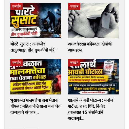
क्राईम
क्राईम
चोरटे सुसाट : अमळनेर
अमळनेरसह दहिवदला दोघांची
तालुक्यातून तीन दुचाकींची चोरी
आत्महत्या
क्राईम
क्राईम
भुसावळात मालमत्तेचा ताबा घेताना
शालार्थ आयडी घोटाळा : मनोज
गोंधळ : महिला पोलिसाला चावा घेत
पाटील, शरद शिंदे, विनोद
दाम्पत्याने अंगावर…
तराळसह 15 संशयितांचे
अटकपूर्व…