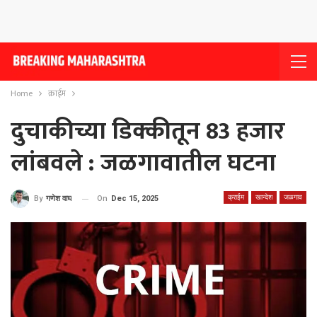
Home
क्राईम
दुचाकीच्या डिक्कीतून 83 हजार
लांबवले : जळगावातील घटना
क्राईम
खान्देश
जळगाव
On
Dec 15, 2025
By
गणेश वाघ