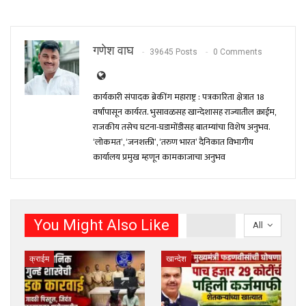
गणेश वाघ
39645 Posts
0 Comments
कार्यकारी संपादक ब्रेकींग महाराष्ट्र : पत्रकारिता क्षेत्रात 18
वर्षांपासून कार्यरत. भुसावळसह खान्देशासह राज्यातील क्राईम,
राजकीय तसेच घटना-घडामोंडीसह बातम्यांचा विशेष अनुभव.
‘लोकमत’, ‘जनशक्ती’, ‘तरुण भारत’ दैनिकात विभागीय
कार्यालय प्रमुख म्हणून कामकाजाचा अनुभव
You Might Also Like
All
क्राईम
खान्देश