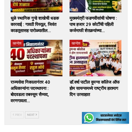
धुळे स्थानिक गुन्हे शाखेची धडक
मुख्यमंत्री फडणवीसांची घोषणा :
कारवाई : गावठी पिस्तूल, जिवंत
पाच हजार 29 कोटींची पहिली
काडतूसासह पारोळ्यातील…
कर्जमाफी शेतकर्‍यांच्या…
खान्देश
खान्देश
राज्यसेवा निकालानंतर 40
डॉ.वर्षा पाटील वुमन्स कॉलेज ऑफ
अधिकाऱ्यांना पदस्थापना :
होम सायन्समध्ये राष्ट्रीय हातमाग
बोदवडला तबस्सुम सैय्यद,
दिन उत्साहात
वरणगावला…
PREV
NEXT