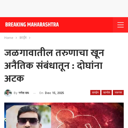
Home
क्राईम
जळगावातील तरुणाचा खून
अनैतिक संबंधातून : दोघांना
अटक
क्राईम
खान्देश
जळगाव
On
Dec 15, 2025
By
गणेश वाघ