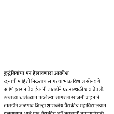
कुटूंबियांचा मन हेलावणारा आक्रोश
खुनाची माहिती मिळताच सागरचा भाऊ विशाल सोनवणे
आणि इतर नातेवाईकांनी तातडीने घटनास्थळी धाव घेतली.
रक्ताच्या थारोळ्यात पडलेल्या सागरला खाजगी वाहनाने
तातडीने जळगाव जिल्हा शासकीय वैद्यकीय महाविद्यालयात
हलवण्यात आले मात्र, वैद्यकीय अधिकार्‍यांनी तपासणीअंती