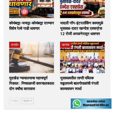
कोयंबतूर-जयपूर-कोयंबतूर दरम्यान
भादली नॉन-इंटरलॉकिंग कामामुळे
विशेष रेल्वे गाडी धावणार
भुसावळ-दादर खान्देश एक्सप्रेस
12 रोजी अमळनेरातून धावणार
क्राईम
खान्देश
मुदखेड न्यायालयाचा महत्त्वपूर्ण
भुसावळातील ताप्ती पब्लिक
निकाल : निष्काळजी कारचालकाला
स्कूलमध्ये बालगोपाळांची रंगली
दोन वर्षांचा कारावास
काव्यवाचन स्पर्धा
PREV
NEXT