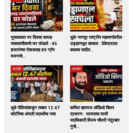
भुसावळात भर दिवसा कापड
धुळे-नागपूर राष्ट्रीय महामार्गावरील
व्यावसायीकाचे घर फोडले : 45
उड्डाणपूल खचला : ठेकेदाराला
हजारांच्या रोकडसह 89 ग्रॅम
काळ्या यादीत…
वजनाचे…
क्राईम
क्राईम
धुळे पोलिसांकडून तब्बल 12.47
कथित व्हायरल ऑडिओ क्लिप
कोटींच्या अंमली पदार्थांचा नाश
प्रकरण : भाजपाचा माजी
पदाधिकारी विजय चौधरी नंदुरबार
गुन्हे…