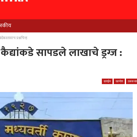
जकीय
दोबस्तावरच प्रश्नचिन्ह
द्यांकडे सापडले लाखाचे ड्रग्ज :
क्राईम
खान्देश
ठळक बात