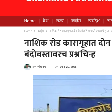
Home
देश
राज्य
क्राईम
खान्देश
रा
Home
क्राईम
नाशिक रोड कारागृहात दोन कैद्यांकडे सापडले लाखाचे ड्रग्ज : बं
नाशिक रोड कारागृहात दोन कै
बंदोबस्तावरच प्रश्नचिन्ह
On
Dec 20, 2025
By
गणेश वाघ