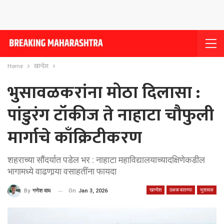
Home
खान्देश
भुसावळकरांना मोठा दिलासा :
पांडुरंग टॉकीज ते नाहाटा चौफुली
मार्गाचे काँक्रिटीकरण
शहराच्या सौंदर्यात पडेल भर : नाहाटा महाविद्यालयाच्यादक्षिणेकडील
भागामध्ये वाढणार्‍या वसाहतींना फायदा
खान्देश
ठळक बातम्या
भुसावळ
On
Jan 3, 2026
By
गणेश वाघ