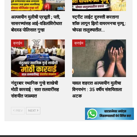
अल्पवयीन मुलीची प्रसूती ; पती,
स्ट्रीट लाईट दुरुस्ती करताना
सासरच्यांसह आई-वडिलांविरोधात
शॉक लागून झिरो वायरमनचा मृत्यू :
बोदवड पोलिसात गुन्हा
चोपडा तालुक्यातील…
क्राईम
क्राईम
नंदुरबार स्थानिक गुन्हे शाखेची
यावल शहरात अल्पवयीन मुलीचा
मोठी कारवाई : सात तलवारींसह
विनयभंग : 35 वर्षीय संशयिताला
संशयीत जाळ्यात
अटक
PREV
NEXT