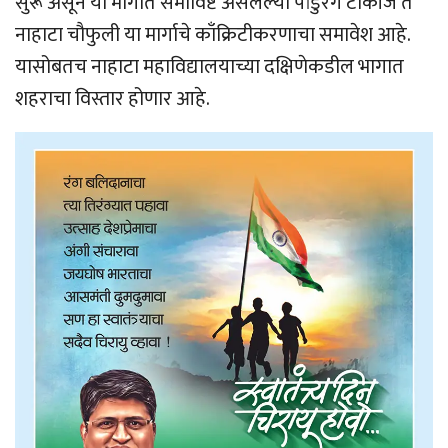
सुरू असून या मार्गात समाविष्ट असलेल्या पांडुरंग टॉकीज ते
नाहाटा चौफुली या मार्गाचे काँक्रिटीकरणाचा समावेश आहे.
यासोबतच नाहाटा महाविद्यालयाच्या दक्षिणेकडील भागात
शहराचा विस्तार होणार आहे.