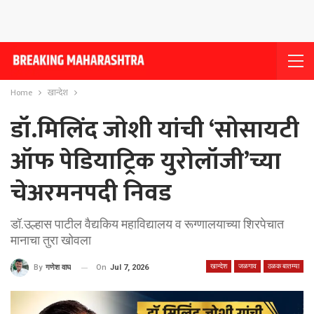
Home
खान्देश
डॉ.मिलिंद जोशी यांची ‘सोसायटी
ऑफ पेडियाट्रिक युरोलॉजी’च्या
चेअरमनपदी निवड
डॉ.उल्हास पाटील वैद्यकिय महाविद्यालय व रूग्णालयाच्या शिरपेचात
मानाचा तुरा खोवला
खान्देश
जळगाव
ठळक बातम्या
On
Jul 7, 2026
By
गणेश वाघ