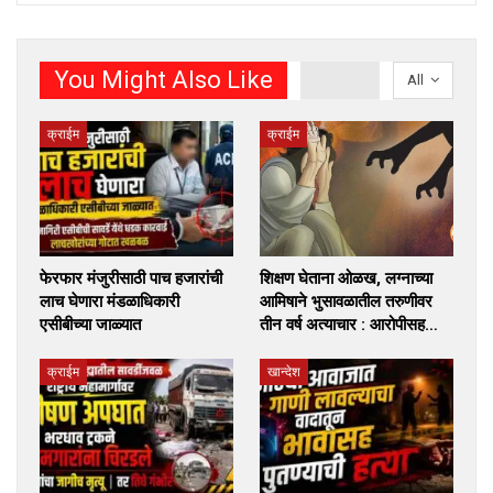
You Might Also Like
All
क्राईम
क्राईम
फेरफार मंजुरीसाठी पाच हजारांची
शिक्षण घेताना ओळख, लग्नाच्या
लाच घेणारा मंडळाधिकारी
आमिषाने भुसावळातील तरुणीवर
एसीबीच्या जाळ्यात
तीन वर्ष अत्याचार : आरोपीसह…
क्राईम
खान्देश