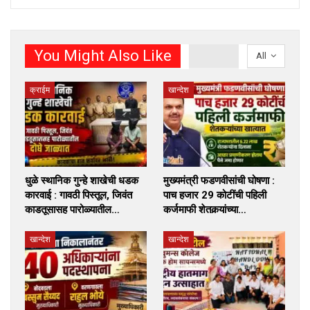
You Might Also Like
All
क्राईम
खान्देश
धुळे स्थानिक गुन्हे शाखेची धडक
मुख्यमंत्री फडणवीसांची घोषणा :
कारवाई : गावठी पिस्तूल, जिवंत
पाच हजार 29 कोटींची पहिली
काडतूसासह पारोळ्यातील…
कर्जमाफी शेतकर्‍यांच्या…
खान्देश
खान्देश