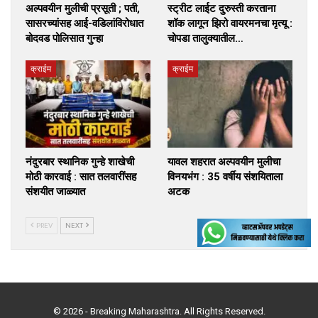
अल्पवयीन मुलीची प्रसूती ; पती,
स्ट्रीट लाईट दुरुस्ती करताना
सासरच्यांसह आई-वडिलांविरोधात
शॉक लागून झिरो वायरमनचा मृत्यू :
बोदवड पोलिसात गुन्हा
चोपडा तालुक्यातील…
क्राईम
क्राईम
नंदुरबार स्थानिक गुन्हे शाखेची
यावल शहरात अल्पवयीन मुलीचा
मोठी कारवाई : सात तलवारींसह
विनयभंग : 35 वर्षीय संशयिताला
संशयीत जाळ्यात
अटक
PREV
NEXT
© 2026 - Breaking Maharashtra. All Rights Reserved.