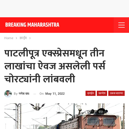
Home
क्राईम
पाटलीपूत्र एक्स्प्रेसमधून तीन
लाखांचा ऐवज असलेली पर्स
चोरट्यांनी लांबवली
क्राईम
खान्देश
ठळक बातम्या
On
May 11, 2022
By
गणेश वाघ