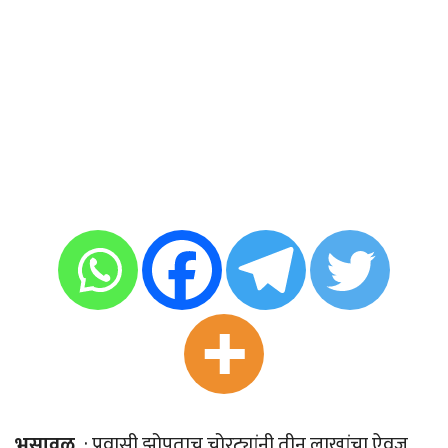
भुसावळ
: प्रवासी झोपताच चोरट्यांनी तीन लाखांचा ऐवज