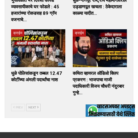
भुसावळात भर दिवसा कापड
धुळे-नागपूर राष्ट्रीय महामार्गावरील
व्यावसायीकाचे घर फोडले : 45
उड्डाणपूल खचला : ठेकेदाराला
हजारांच्या रोकडसह 89 ग्रॅम
काळ्या यादीत…
वजनाचे…
क्राईम
क्राईम
धुळे पोलिसांकडून तब्बल 12.47
कथित व्हायरल ऑडिओ क्लिप
कोटींच्या अंमली पदार्थांचा नाश
प्रकरण : भाजपाचा माजी
पदाधिकारी विजय चौधरी नंदुरबार
गुन्हे…
PREV
NEXT