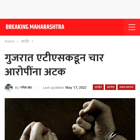
Home
क्राईम
गुजरात एटीएसकडून चार
आरोपींना अटक
क्राईम
खान्देश
ठळक बातम्या
Last updated
May 17, 2022
By
गणेश वाघ