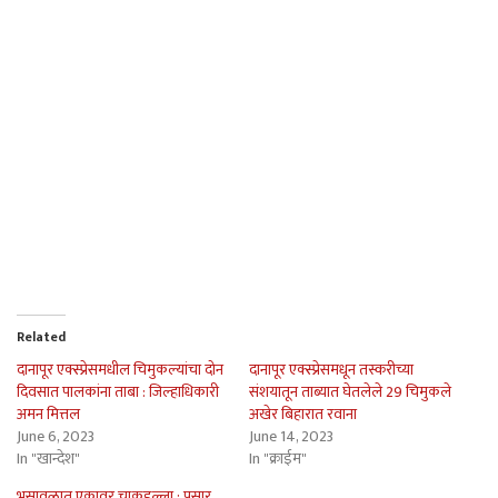
Related
दानापूर एक्स्प्रेसमधील चिमुकल्यांचा दोन
दानापूर एक्स्प्रेसमधून तस्करीच्या
दिवसात पालकांना ताबा : जिल्हाधिकारी
संशयातून ताब्यात घेतलेले 29 चिमुकले
अमन मित्तल
अखेर बिहारात रवाना
June 6, 2023
June 14, 2023
In "खान्देश"
In "क्राईम"
भुसावळात एकावर चाकूहल्ला : पसार