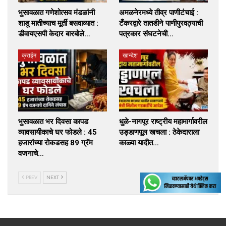
भुसावळात गणेशोत्सव मंडळांनी
अमळनेरमध्ये तीव्र पाणीटंचाई :
शाडू मातीच्याच मूर्ती बसवाव्यात :
टँकरद्वारे तातडीने पाणीपुरवठ्याची
डीवायएसपी केदार बारबोले…
पत्रकार संघटनेची…
क्राईम
खान्देश
भुसावळात भर दिवसा कापड
धुळे-नागपूर राष्ट्रीय महामार्गावरील
व्यावसायीकाचे घर फोडले : 45
उड्डाणपूल खचला : ठेकेदाराला
हजारांच्या रोकडसह 89 ग्रॅम
काळ्या यादीत…
वजनाचे…
PREV
NEXT