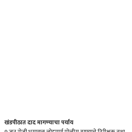
खंडपीठात दाद मागण्याचा पर्याय
9 जून रोजी भुसावळ लोहमार्ग पोलीस ठाण्याचे निरीक्षक तथा