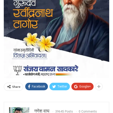
Share
Facebook
Twitter
Google+
गणेश वाघ
39645 Posts
0 Comments