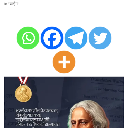
In "क्राईम"