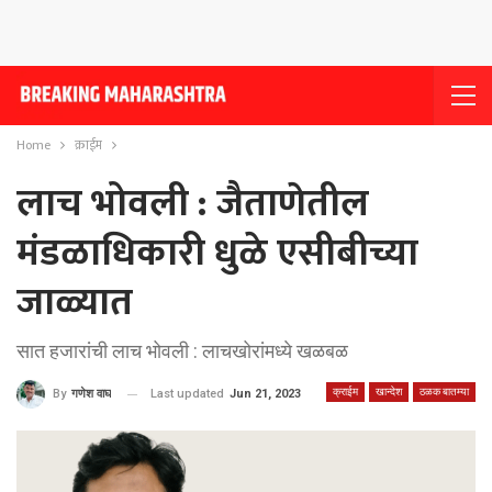
Home
क्राईम
लाच भोवली : जैताणेतील
मंडळाधिकारी धुळे एसीबीच्या
जाळ्यात
सात हजारांची लाच भोवली : लाचखोरांमध्ये खळबळ
क्राईम
खान्देश
ठळक बातम्या
Last updated
Jun 21, 2023
By
गणेश वाघ