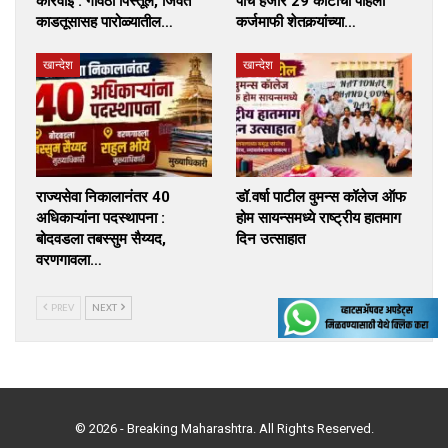
कारवाई : गावठी पिस्तूल, जिवंत
पाच हजार 29 कोटींची पहिली
काडतूसासह पारोळ्यातील…
कर्जमाफी शेतकर्‍यांच्या…
खान्देश
खान्देश
राज्यसेवा निकालानंतर 40
डॉ.वर्षा पाटील वुमन्स कॉलेज ऑफ
अधिकाऱ्यांना पदस्थापना :
होम सायन्समध्ये राष्ट्रीय हातमाग
बोदवडला तबस्सुम सैय्यद,
दिन उत्साहात
वरणगावला…
PREV
NEXT
© 2026 - Breaking Maharashtra. All Rights Reserved.