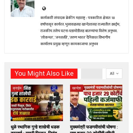
कार्यकारी संपादक ब्रेकींग महाराष्ट्र : पत्रकारिता क्षेत्रात 18
वर्षांपासून कार्यरत. भुसावळसह खान्देशासह राज्यातील क्राईम,
राजकीय तसेच घटना-घडामोंडीसह बातम्यांचा विशेष अनुभव.
‘लोकमत’, ‘जनशक्ती’, ‘तरुण भारत’ दैनिकात विभागीय
कार्यालय प्रमुख म्हणून कामकाजाचा अनुभव
You Might Also Like
All
क्राईम
खान्देश
धुळे स्थानिक गुन्हे शाखेची धडक
मुख्यमंत्री फडणवीसांची घोषणा :