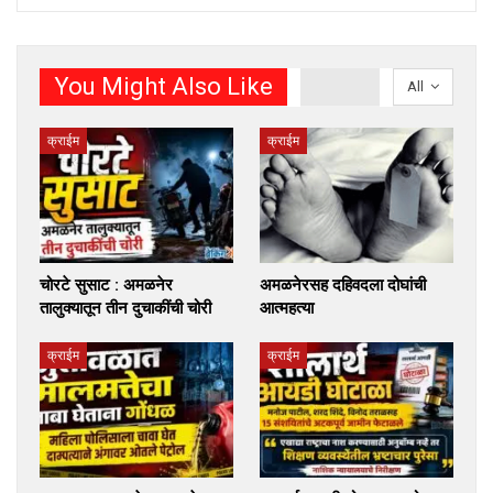
You Might Also Like
All
क्राईम
क्राईम
चोरटे सुसाट : अमळनेर
अमळनेरसह दहिवदला दोघांची
तालुक्यातून तीन दुचाकींची चोरी
आत्महत्या
क्राईम
क्राईम