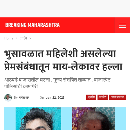
Home
क्राईम
भुसावळात महिलेशी असलेल्या
प्रेमसंबंधातून माय-लेकावर हल्ला
आठवडे बाजारातील घटना : मुख्य संशयित ताब्यात : बाजारपेठ
पोलिसांची कामगिरी
क्राईम
खान्देश
ठळक बातम्या
On
Jun 22, 2023
By
गणेश वाघ