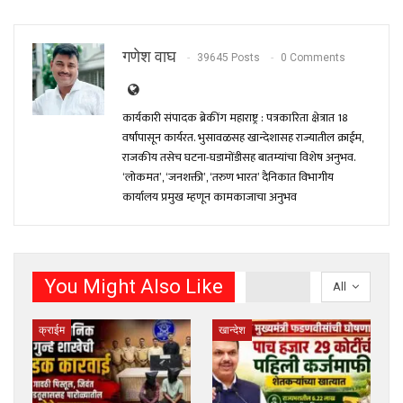
गणेश वाघ
39645 Posts
0 Comments
कार्यकारी संपादक ब्रेकींग महाराष्ट्र : पत्रकारिता क्षेत्रात 18
वर्षांपासून कार्यरत. भुसावळसह खान्देशासह राज्यातील क्राईम,
राजकीय तसेच घटना-घडामोंडीसह बातम्यांचा विशेष अनुभव.
‘लोकमत’, ‘जनशक्ती’, ‘तरुण भारत’ दैनिकात विभागीय
कार्यालय प्रमुख म्हणून कामकाजाचा अनुभव
You Might Also Like
All
क्राईम
खान्देश