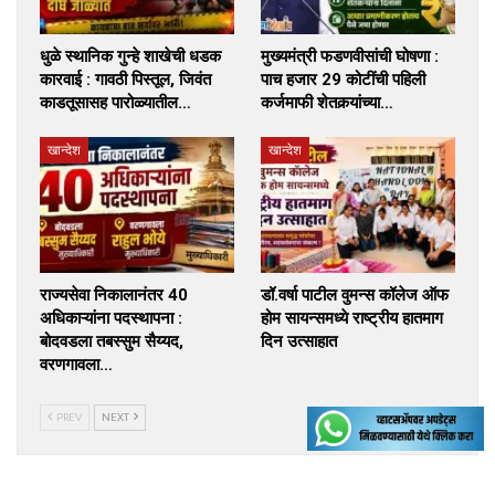
धुळे स्थानिक गुन्हे शाखेची धडक
मुख्यमंत्री फडणवीसांची घोषणा :
कारवाई : गावठी पिस्तूल, जिवंत
पाच हजार 29 कोटींची पहिली
काडतूसासह पारोळ्यातील…
कर्जमाफी शेतकर्‍यांच्या…
खान्देश
खान्देश
राज्यसेवा निकालानंतर 40
डॉ.वर्षा पाटील वुमन्स कॉलेज ऑफ
अधिकाऱ्यांना पदस्थापना :
होम सायन्समध्ये राष्ट्रीय हातमाग
बोदवडला तबस्सुम सैय्यद,
दिन उत्साहात
वरणगावला…
PREV
NEXT