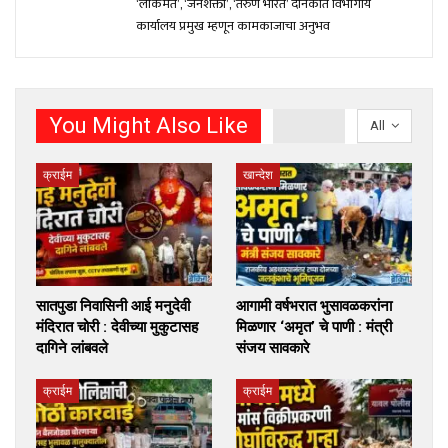
‘लोकमत’, ‘जनशक्ती’, ‘तरुण भारत’ दैनिकात विभागीय
कार्यालय प्रमुख म्हणून कामकाजाचा अनुभव
You Might Also Like
All
क्राईम
खान्देश
सातपुडा निवासिनी आई मनुदेवी
आगामी वर्षभरात भुसावळकरांना
मंदिरात चोरी : देवीच्या मुकुटासह
मिळणार ‘अमृत’ चे पाणी : मंत्री
दागिने लांबवले
संजय सावकारे
क्राईम
क्राईम