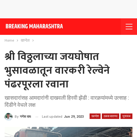
Home
खान्देश
श्री विठ्ठलाच्या जयघोषात
भुसावळातून वारकरी रेल्वेने
पंढरपूरला रवाना
खासदारांसह आमदारांनी दाखवली हिरवी झेंडी : वारकर्‍यांमध्ये उत्साह :
दिंडीने वेधले लक्ष
खान्देश
ठळक बातम्या
भुसावळ
Last updated
Jun 29, 2023
By
गणेश वाघ