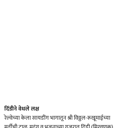
दिंडीने वेधले लक्ष
रेल्वेच्या केला सायडींग भागातून श्री विठ्ठल-रूखूमाईच्या
मूर्तीची टाळ, मृदुंग व भजनाच्या गजरात दिंडी (मिरवणूक)