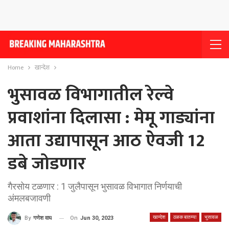
Home
खान्देश
भुसावळ विभागातील रेल्वे
प्रवाशांना दिलासा : मेमू गाड्यांना
आता उद्यापासून आठ ऐवजी 12
डबे जोडणार
गैरसोय टळणार : 1 जुलैपासून भुसावळ विभागात निर्णयाची
अंमलबजावणी
खान्देश
ठळक बातम्या
भुसावळ
On
Jun 30, 2023
By
गणेश वाघ