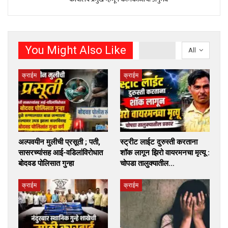
You Might Also Like
All
क्राईम
क्राईम
अल्पवयीन मुलीची प्रसूती ; पती,
स्ट्रीट लाईट दुरुस्ती करताना
सासरच्यांसह आई-वडिलांविरोधात
शॉक लागून झिरो वायरमनचा मृत्यू :
बोदवड पोलिसात गुन्हा
चोपडा तालुक्यातील…
क्राईम
क्राईम