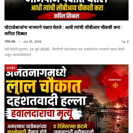
घोटाळेबाजांना भाजपाने पक्षात घेतले : आधी त्यांची सीबीआय चौकशी करा :
कपिल सिब्बल
गणेश वाघ
Jul 23, 2026
0
नवी दिल्ली (गुरुवार, 23 जुलै 2026) : कितीतरी घोटाळ्यात नाव असलेल्यांना भाजपाने पक्षात घेतले
असून त्यांच्याविरोधात…
क्राईम