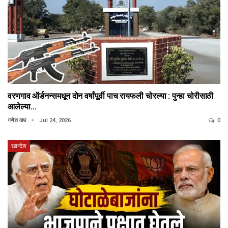
वरणगाव ऑर्डनन्समधून दोन वर्षांपूर्वी पाच रायफली चोरल्या : पुन्हा चोरीसाठी
आलेल्या…
गणेश वाघ
Jul 24, 2026
0
खान्देश