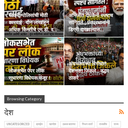
साक्री पोलिसांची मोठी
अभिजीत दीपकेंनी स्पष्टच
कारवाई : दोन लाखांहून
सांगितले ; पंतप्रधानांनी
अधिक किंमतीचे एम.डी. व…
डिग्री दाखवल्यास…
अंधभक्तांच्या विरोधात
लोकसभेत पेपर लीक
देशभक्त जिंकले : उद्धव
सुधारणा विधेयक मंजूर !
ठाकरे
Browsing Category
देश
UNCATEGORIZED
क्राईम
खान्देश
ठळक बातम्या
निधन वार्ता
राजकीय
राज्य