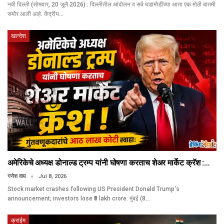
नवी दिल्ली (सोमवार, 20 जुलै 2026) : दिल्लीतील आंदोलन व सर्व घडामोडींच्या आता एक मोठी बातमी
समोर आली आहे. केंद्रीय…
खान्देश
अमेरिकेचे अध्यक्ष डोनाल्ड ट्रम्प यांनी घोषणा करताच शेअर मार्केट क्रॅश :…
गणेश वाघ
Jul 8, 2026
Stock market crashes following US President Donald Trump's
announcement; investors lose ₹8 lakh crore. मुंबई (8…
क्राईम