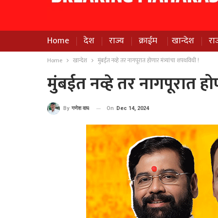
Home
देश
राज्य
क्राईम
खान्देश
रा
Home
खान्देश
मुंबईत नव्हे तर नागपूरात होणार मंत्र्यांचा शपथविधी !
मुंबईत नव्हे तर नागपूरात होण
On
Dec 14, 2024
By
गणेश वाघ