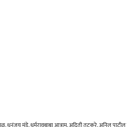
बळ, धनंजय मुंडे, धर्मरावबाबा आत्राम, अदिती तटकरे, अनिल पाटील