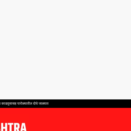
ंत काडतूसासह पारोळ्यातील दोघे जाळ्यात