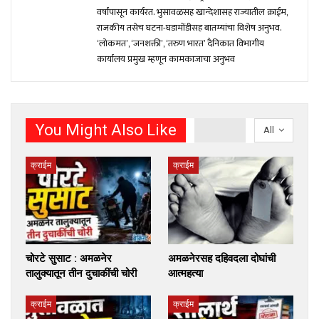
वर्षांपासून कार्यरत. भुसावळसह खान्देशासह राज्यातील क्राईम,
राजकीय तसेच घटना-घडामोंडीसह बातम्यांचा विशेष अनुभव.
‘लोकमत’, ‘जनशक्ती’, ‘तरुण भारत’ दैनिकात विभागीय
कार्यालय प्रमुख म्हणून कामकाजाचा अनुभव
You Might Also Like
All
क्राईम
क्राईम
चोरटे सुसाट : अमळनेर
अमळनेरसह दहिवदला दोघांची
तालुक्यातून तीन दुचाकींची चोरी
आत्महत्या
क्राईम
क्राईम