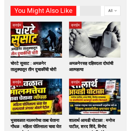
You Might Also Like
All
क्राईम
क्राईम
चोरटे सुसाट : अमळनेर
अमळनेरसह दहिवदला दोघांची
तालुक्यातून तीन दुचाकींची चोरी
आत्महत्या
क्राईम
क्राईम
भुसावळात मालमत्तेचा ताबा घेताना
शालार्थ आयडी घोटाळा : मनोज
गोंधळ : महिला पोलिसाला चावा घेत
पाटील, शरद शिंदे, विनोद