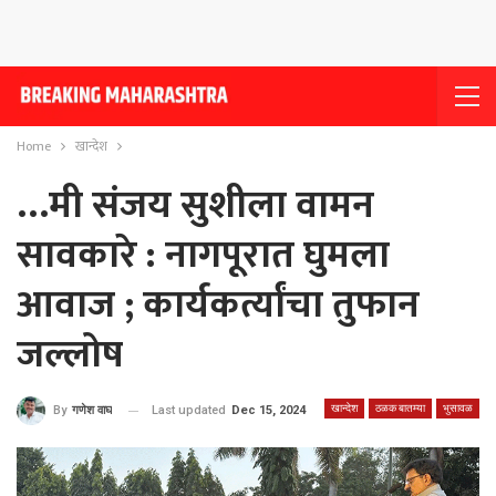
Home
खान्देश
…मी संजय सुशीला वामन
सावकारे : नागपूरात घुमला
आवाज ; कार्यकर्त्यांचा तुफान
जल्लोष
खान्देश
ठळक बातम्या
भुसावळ
Last updated
Dec 15, 2024
By
गणेश वाघ