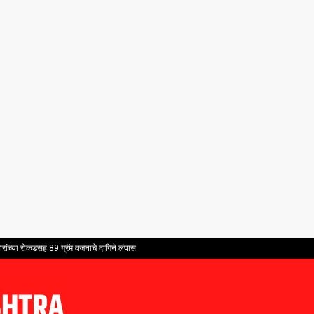
ांच्या रोकडसह 89 ग्रॅम वजनाचे दागिने लंपास