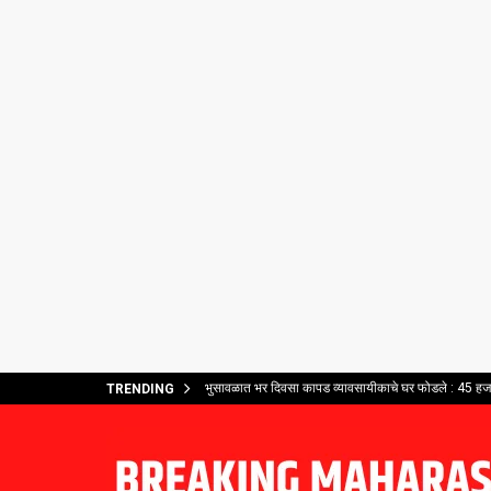
भुसावळात भर दिवसा कापड व्यावसायीकाचे घर फोडले : 45 हजार
TRENDING