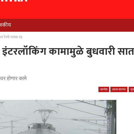
जकीय
त रेल्वे गाड्या रद्द
: नॉन इंटरलॉकिंग कामामुळे बुधवारी सा
कावर होणार कामे
खान्देश
ठळक बातम्या
भु