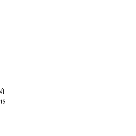
ची
 15