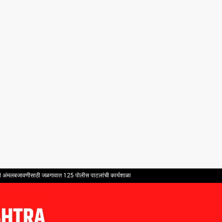
भावी अंमलबजावणीसाठी जळगावात 125 पोलीस पाटलांची कार्यशाळा