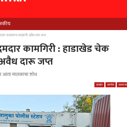
जकीय
्टवर सव्वापाच लाखांची अवैध दारू जप्त
दमदार कामगिरी : हाडाखेड चेक
अवैध दारू जप्त
ावर आता मालकाचा शोध
क्राईम
खान्देश
ठळक बात