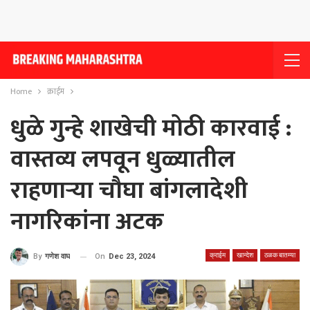
Home
क्राईम
धुळे गुन्हे शाखेची मोठी कारवाई :
वास्तव्य लपवून धुळ्यातील
राहणार्‍या चौघा बांगलादेशी
नागरिकांना अटक
क्राईम
खान्देश
ठळक बातम्या
On
Dec 23, 2024
By
गणेश वाघ