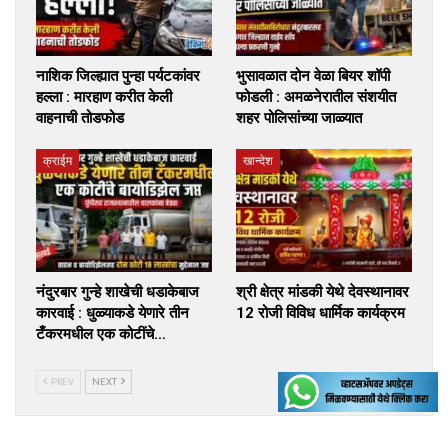
नाशिक जिल्ह्यात पुन्हा पर्यटकांवर
भुसावळात दोन वेळा बियर शॉपी
हल्ला : मारहाण करीत केली
फोडली : अमळनेरातील संशयीत
वाहनाची तोडफोड
शहर पोलिसांच्या जाळ्यात
क्राईम
खान्देश
नंदुरबार गुन्हे शाखेची धडाकेबाज
श्री क्षेत्र मांडकी येथे देवस्थानावर
कारवाई : धुळ्याकडे येणारे तीन
12 रोजी विविध धार्मिक कार्यक्रम
टँकरमधील एक कोटींचे…
PREV
NEXT